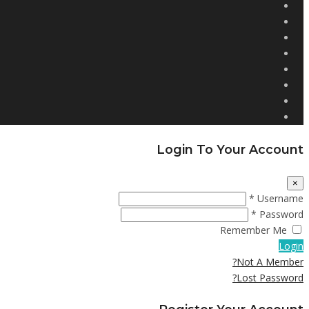
Login To Your Account
×
Username *
Password *
Remember Me
Login
Not A Member?
Lost Password?