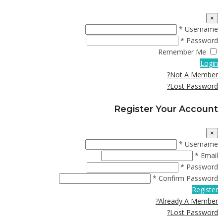
×
Username *
Password *
Remember Me
Login
Not A Member?
Lost Password?
Register Your Account
×
Username *
Email *
Password *
Confirm Password *
Register
Already A Member?
Lost Password?