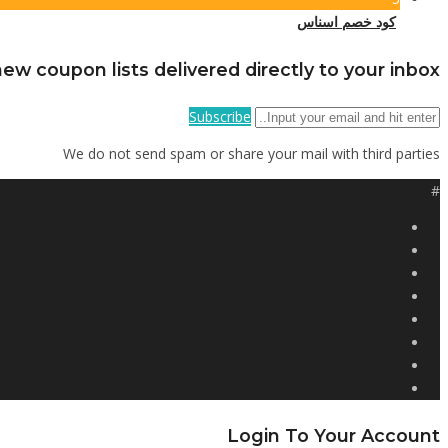
كود خصم اسناس
ew coupon lists delivered directly to your inbox
Subscribe
We do not send spam or share your mail with third parties
#
Login To Your Account