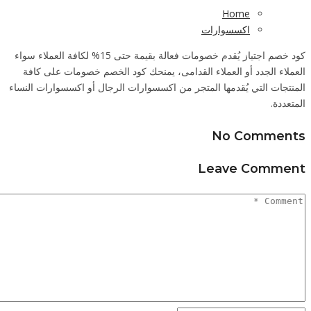
ة حتى 15% لكافة العملاء سواء
ى كافة
ات النساء