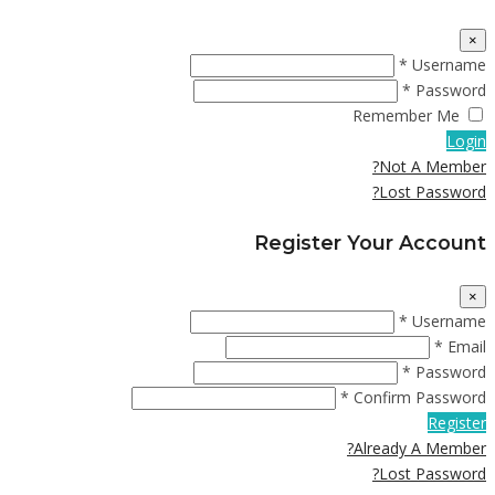
×
Username *
Password *
Remember Me
Login
Not A Member?
Lost Password?
Register Your Account
×
Username *
Email *
Password *
Confirm Password *
Register
Already A Member?
Lost Password?