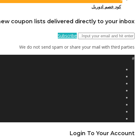
كود خصم ادوربل
ew coupon lists delivered directly to your inbox
Subscribe
We do not send spam or share your mail with third parties
#
Login To Your Account