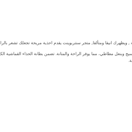
 ويظهرك انيقا ومتألقا, متجر سنتربوينت يقدم احذية مريحة تجعلك تشعر بالراح
ج وبنعل مطاطي، مما يوفر الراحة والمتانة. تضمن بطانة الحذاء القماشية الكا
ة.