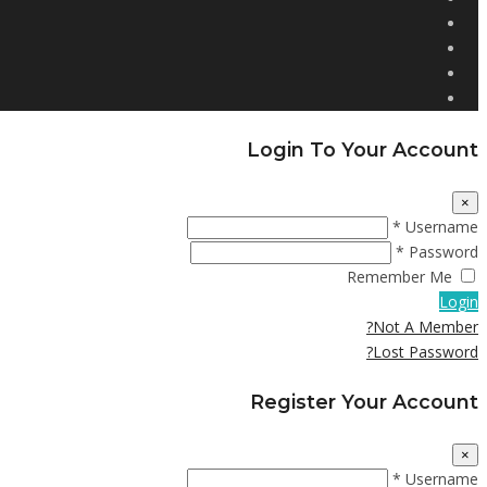
Login To Your Account
×
Username *
Password *
Remember Me
Login
Not A Member?
Lost Password?
Register Your Account
×
Username *