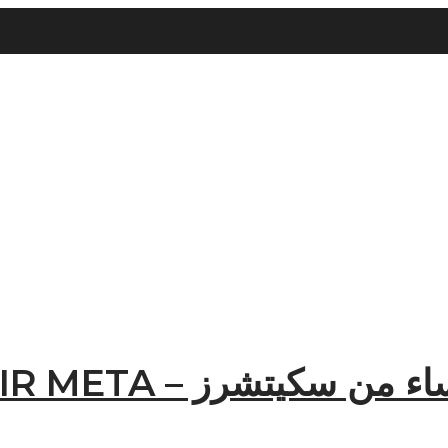
يتشرز – SKECH AIR META