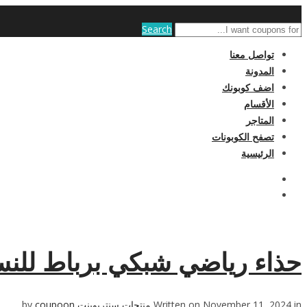
Search
تواصل معنا
المدونة
اضف كوبونك
الأقسام
المتاجر
تصفح الكوبونات
الرئيسية
حذاء رياضي شبكي برباط للنساء من سك
Written on November 11, 2024 in
منتجات سنتربوينت
by
coupoon