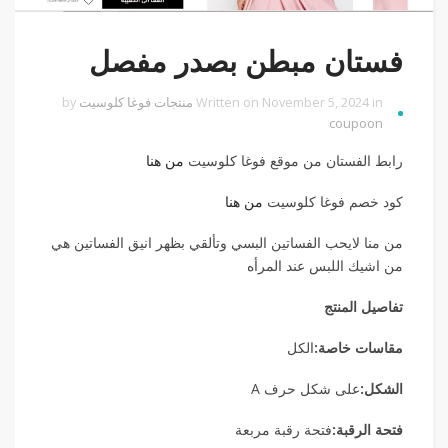
فستان مبطن بصدر مفصل
Written on November 5, 2024 in
منتجات فوغا كلوسيت
by
coupoon
رابط الفستان من موقع فوغا كلوسيت
من هنا
كود خصم فوغا كلوسيت
من هنا
من منا لايحب الفساتين البسي وتألقي بظهر انيق الفساتين هي
من اشيك اللبس عند المرأه
تفاصيل المنتج
مقاسات خاصة:
الكل
الشكل:
على شكل حرف A
فتحة الرقبة:
فتحة رقبة مربعة