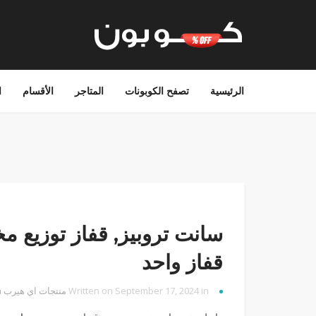
الرئيسية
تصفح الكوبونات
المتاجر
الأقسام
ا
سانت تروبيز‏, قفاز توزيع 
قفاز واحد
Written on September 17, 2024 in
منتجات اي هيرب
by
n