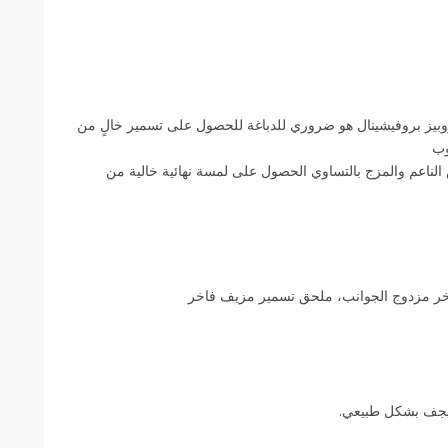
وبيز بروفيشينال هو ضروري للدباغة للحصول على تسمير خالٍ من
وب
 الناعم والمزج بالتساوي الحصول على لمسة نهائية خالية من
اخر مزدوج الجوانب، ملحق تسمير مزيف فاخر
 ليجف بشكل طبيعي.