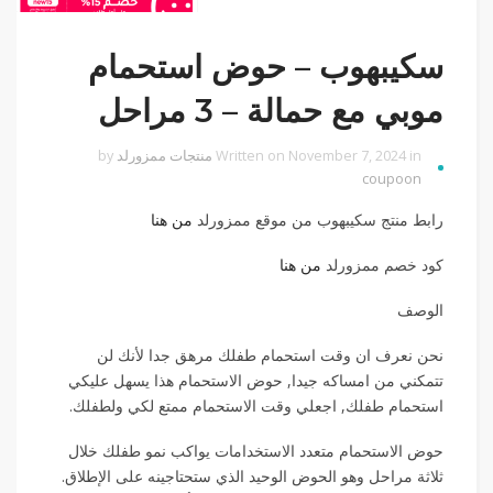
سكيبهوب – حوض استحمام
موبي مع حمالة – 3 مراحل
Written on November 7, 2024 in
منتجات ممزورلد
by
coupoon
رابط منتج سكيبهوب من موقع ممزورلد
من هنا
كود خصم ممزورلد
من هنا
الوصف
نحن نعرف ان وقت استحمام طفلك مرهق جدا لأنك لن
تتمكني من امساكه جيدا, حوض الاستحمام هذا يسهل عليكي
استحمام طفلك, اجعلي وقت الاستحمام ممتع لكي ولطفلك.
حوض الاستحمام متعدد الاستخدامات يواكب نمو طفلك خلال
ثلاثة مراحل وهو الحوض الوحيد الذي ستحتاجينه على الإطلاق.