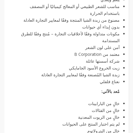
مناسب للشعر الطبيعي أو المعالج كيميائيًا أو المصفف
باستخدام الحرارة
مصنوع من زبدة الشيا المنتجة وفقًا لمعايير التجارة العادلة
بدون إيذاء أي حيوانات
مكونات متداولة وفقًا لأخلاقيات التجارة – مُنتج وفقًا للطرق
المستدامة
آمن على لون الشعر
معتمد من B Corporation
شركة أسستها عائلة
زيت الخروع الأسود الجامايكي
زبدة الشيا المُصنعة وفقًا لمعايير التجارة العادلة
نعناع فلفلي
مُعد بالآتي:
خالٍ من البارابينات
خالٍ من الفثالات
خالٍ من الزيوت المعدنية
لم يتم اختبار المنتج على الحيوانات
خالٍ من البترولاتوم