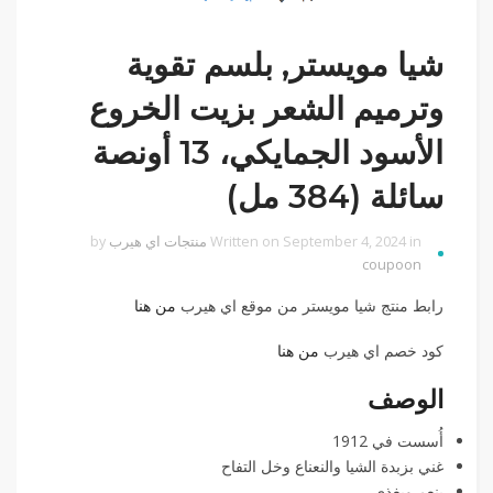
شيا مويستر‏, بلسم تقوية
وترميم الشعر بزيت الخروع
الأسود الجمايكي، 13 أونصة
سائلة (384 مل)
Written on September 4, 2024 in
منتجات اي هيرب
by
coupoon
رابط منتج شيا مويستر‏ من موقع اي هيرب
من هنا
كود خصم اي هيرب
من هنا
الوصف
أُسست في 1912
غني بزبدة الشيا والنعناع وخل التفاح
ينعم ويغذي