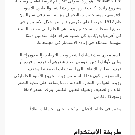
SheaMoisture هو إرث صوفي تاكر، أم لأربعة أطفال وصاحبة
مشروع رائدة، كانت تقوم ببيع زبدة الشيا والصابون الأسود
الأفريقي، ومستحضرات التجميل منزلية الصنع في سيراليون
عام 1912. حرصنا على تكريم رؤيتها من خلال الاستمرار في
تصنيع المنتجات باستخدام زبدة الشيا الخام التي تصنعها النساء
في أفريقيا يدويًا. مع كل عملية شراء، فإنك تقدمين دعمًا
لمهمتنا المتمثلة في إعادة الاستثمار في مجتمعاتنا.
بلسم مقوي يفك تشابك الشعر ويعيد الترطيب إليه دون إثقاله.
مثالي لأولئك الذين يقومون بصبغ شعرهم أو فرده أو فرده أو
فرده بانتظام بالإضافة إلى التصفيفات الطبيعية المجعدة
والمموجة. يتكون هذا البلسم من زيت الخروع الأسود الجامايكي
وزبدة الشيا من التجارة العادلة ، مما يساعد على تغذية الشعر
التالف والضعيف وتقليله لتقليل التكسر. يترك الشعر لامعًا
ومتجددًا بالكامل.
مختبر في عائلتنا لأجيال. لم يُختبر على الحيوانات إطلاقًا.
طريقة الاستخدام