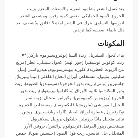
بعد غسل الشعر بشامبو التقوية والاستعادة المعزز بزيت
الخروع الأسود الجمايكي، ضعي كمية وفيرة ومشطي الشعر
لتوزيعها بالتساوي. يترك في الشعر لمدة 3 دقائق. ويُشطف بعد
ذلك بالماء. صففيه كما تريدين.
المكونات
ماء, كحول الستيريل, زبدة الشيا (بوتيروسبيرموم باركي)*♥,
زيت كوكوس نوسيفيرا (جوز الهند), كحول سيتيلي, عطر (مزيج
من الزيوت العطرية), كلوريد بيهينتريمونيوم, هيدروكسي إيثيل
سليلوز, بنثينول, مستخلص أوراق النعناع الفلفلي (مينثا بيبيريتا),
جلسيرين (نباتي), زيت بذور الجوجوبا (سيموندزيا الصينية), زيت
بذور المكاداميا ثلاثية الأوراق (ماكاداميا تيرنيفوليا), زيت بذور
الخروع (ريزينوس كوميونس), وكيراتين متحلل, زيت ثمار
النخيل الموريشي (ماوريشيا فليكسوسا), ومستخلص الخميرة,
توكوفيرول, عصارة أوراق الصبار (ألوا باربادنسيس), بروتين
نباتي متحلل مائيًا برزبيلين جليكول-بروبيل سيلانتريول,
مستخلص زهور القرنفل (تريفوليوم براتنس), بروتين الأرز
المتحلل, خل, نياسين, زيت فول الصويا (جليسين صويا), حمض