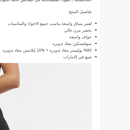
تفاصيل المنتج
لقينز بساق واسعة يناسب جميع الاجواء والمناسبات
‏بخصر مرن عالي
حواف واسعة
‏سوفتسكين معاد تدويره
%80 بوليستر معاد تدويره + %20 إيلاستن معاد تدويره
صنع في إلامارات