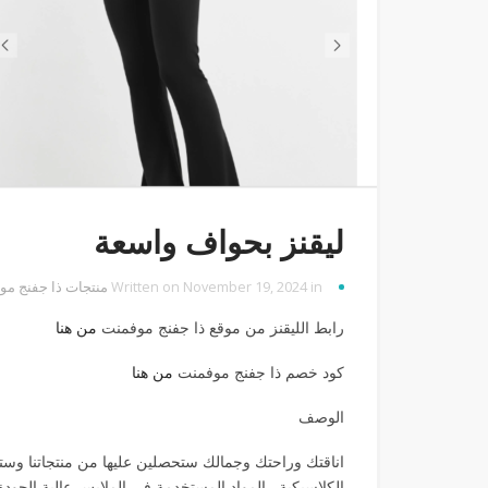
ليقنز بحواف واسعة
Written on November 19, 2024 in
منتجات ذا جفنج م
رابط الليقنز من موقع ذا جفنج موفمنت
من هنا
كود خصم ذا جفنج موفمنت
من هنا
الوصف
اناقتك وراحتك وجمالك ستحصلين عليها من منتجاتنا وستكو
الكلاسيكية , المواد المستخدمة في الملابس عالية الجودة