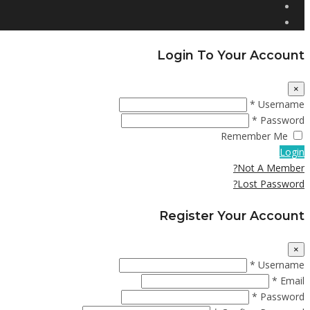
Login To Your Account
×
Username *
Password *
Remember Me
Login
Not A Member?
Lost Password?
Register Your Account
×
Username *
Email *
Password *