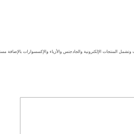
ة 20% عند استخدامه كافة المنتجات وتشمل المنتجات الإلكترونية والجادجتس والأزياء والإكسسوا