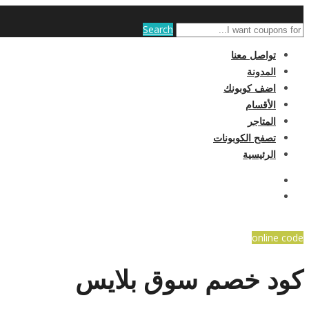
Search
تواصل معنا
المدونة
اضف كوبونك
الأقسام
المتاجر
تصفح الكوبونات
الرئيسية
online code
كود خصم سوق بلايس