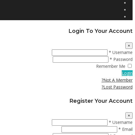
Login To Your Account
×
Username *
Password *
Remember Me
Login
Not A Member?
Lost Password?
Register Your Account
×
Username *
Email *