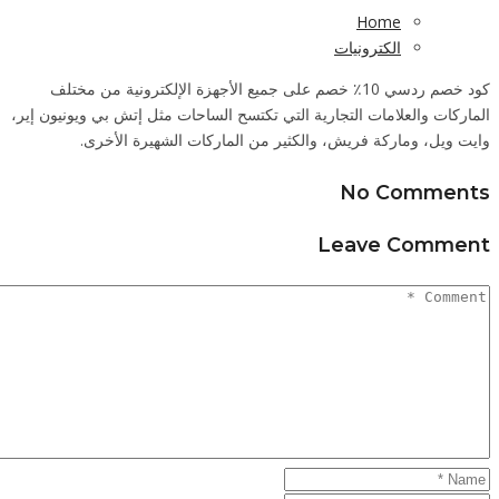
 مختلف
يونيون إير