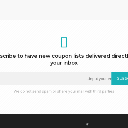
scribe to have new coupon lists delivered directl
your inbox
SUBS
We do not send spam or share your mail with third parties
#