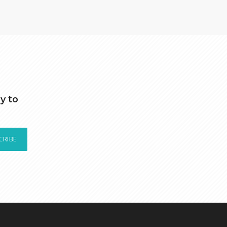
y to
CRIBE