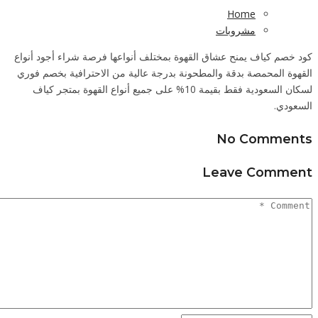
ود أنواع
صم فوري
تجر كياف