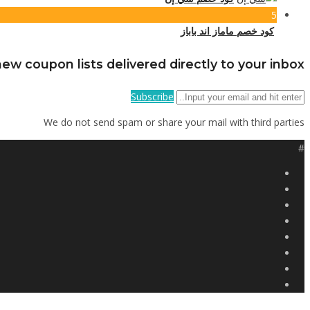
5
كود خصم ماماز اند باباز
ew coupon lists delivered directly to your inbox
Subscribe
We do not send spam or share your mail with third parties
#