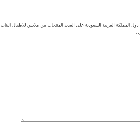
يور كوتور يوفر خصومات وتخفيضات فورية تصل إلى 15% داخل دول المملكة العربية السعودية على العديد المنتجات
ي