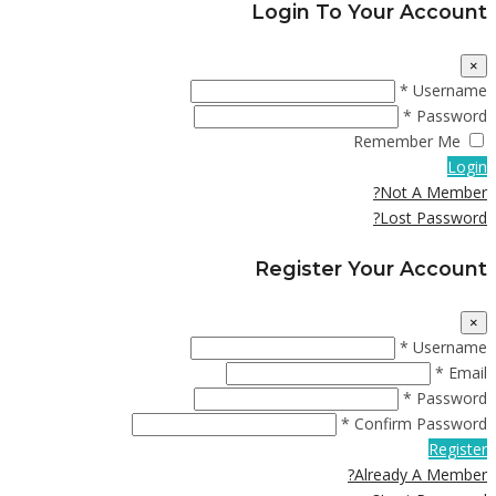
Login To Your Account
×
Username *
Password *
Remember Me
Login
Not A Member?
Lost Password?
Register Your Account
×
Username *
Email *
Password *
Confirm Password *
Register
Already A Member?