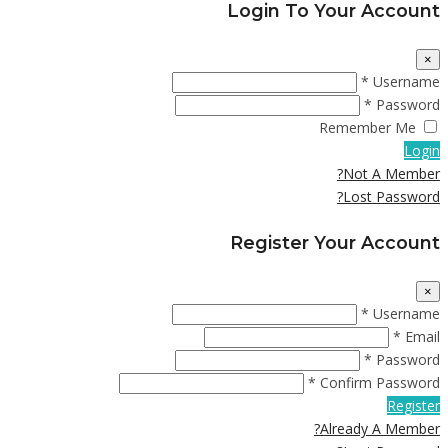
Login To Your Account
×
Username *
Password *
Remember Me
Login
Not A Member?
Lost Password?
Register Your Account
×
Username *
Email *
Password *
Confirm Password *
Register
Already A Member?