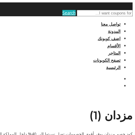
Search
تواصل معنا
المدونة
اضف كوبونك
الأقسام
المتاجر
تصفح الكوبونات
الرئيسية
مزدان (1)
كود خصم مزدان يوفر أقوى الخصومات تصل نسبتها إلى 40% داخل المملكة العربية السعودية ودول الخليج على جميع المنتجات من خواتم وقلادات وأساور وأقراط، يمكنكم استخدامه عند...