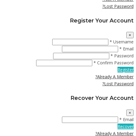
Lost Password?
Register Your Account
×
Username *
Email *
Password *
Confirm Password *
Register
Already A Member?
Lost Password?
Recover Your Account
×
Email *
Recover
Already A Member?