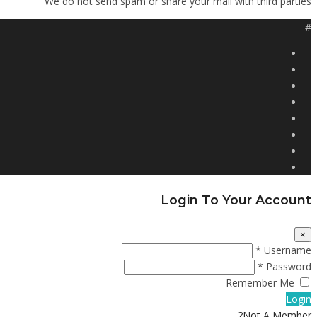
We do not send spam or share your mail with third parties
#
Login To Your Account
×
Username *
Password *
Remember Me
Login
Not A Member?