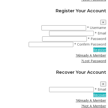
Register Your Account
×
Username *
Email *
Password *
Confirm Password *
Register
Already A Member?
Lost Password?
Recover Your Account
×
Email *
Recover
Already A Member?
Not A Member?