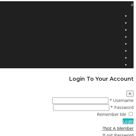
#
Login To Your Account
×
Username *
Password *
Remember Me
Login
Not A Member?
Lost Password?