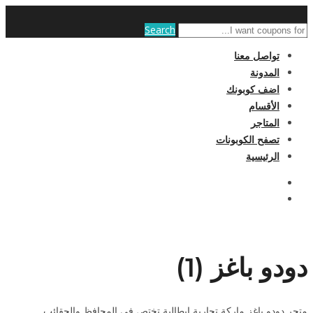
Search
تواصل معنا
المدونة
اضف كوبونك
الأقسام
المتاجر
تصفح الكوبونات
الرئيسية
دودو باغز (1)
متجر دودو باغز ماركة تجارية ايطالية تختص فى المحافظ والحقائب