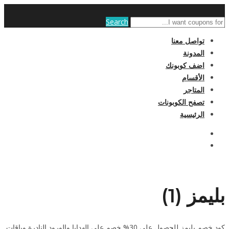
Search
تواصل معنا
المدونة
اضف كوبونك
الأقسام
المتاجر
تصفح الكوبونات
الرئيسية
بليمز (1)
كود خصم بليمز للحصول على 30% خصم على الهدايا والورود النادرة وباقات