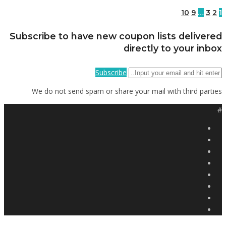
10
9
…
3
2
1
Subscribe to have new coupon lists delivered
directly to your inbox
Subscribe
We do not send spam or share your mail with third parties
#