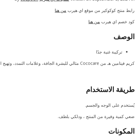
رابط منتج كوكوكير‏ من موقع اي هيرب
من هنا
كود خصم اي هيرب
من هنا
الوصف
تركيبة غنية جدًا
كريم فيتامين هـ من Cococare مثالي للبشرة الجافة، وعلامات التمدد، وتهيج الجلد البسيط. سيساعد الاستخدام اليومي على استعادة لون بشرتك الطبيعي.
طريقة الاستخدام
يُستخدم على الوجه والجسم.
ضعي كمية وفيرة من المنتج ، ودلكي بلطف.
المكونات