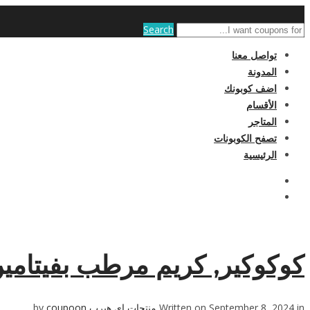
Search
تواصل معنا
المدونة
اضف كوبونك
الأقسام
المتاجر
تصفح الكوبونات
الرئيسية
كوكوكير‏, كريم مرطب بفيتامين هـ، ، 1 أونصة
Written on September 8, 2024 in
منتجات اي هيرب
by
coupoon