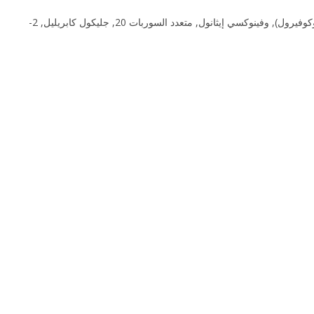
ماء, وكحول سيتيلي, وحمض الستياريك, زيت كوكوس نوسيفيرا (جوز الهند), ستيرات جليسرال, ستيرات بولي إيثيلين جليكول 100, فيتامين هـ خلات (خلات التوكوفيرول), وفينوكسي إيثانول, متعدد السوربات 20, جليكول كابريليل, 2-