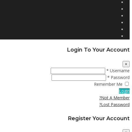
Login To Your Account
×
Username *
Password *
Remember Me
Login
Not A Member?
Lost Password?
Register Your Account