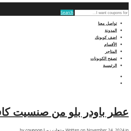
Search
تواصل معنا
المدونة
اضف كوبونك
الأقسام
المتاجر
تصفح الكوبونات
الرئيسية
عطر باودر بلو من صنسيت كاف
Written on November 24, 2024 in
منتجات زورا
by
coupoon