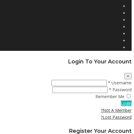
Login To Your Account
×
Username *
Password *
Remember Me
Login
Not A Member?
Lost Password?
Register Your Account