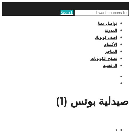
Search
تواصل معنا
المدونة
اضف كوبونك
الأقسام
المتاجر
تصفح الكوبونات
الرئيسية
صيدلية بوتس (1)
0