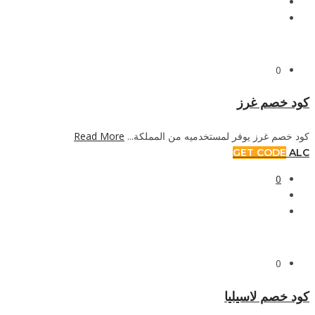
0
كود خصم غرز
Read More
كود خصم غرز يوفر لمستخدميه من المملكة...
GET CODE
ALC
0
0
كود خصم لاسيليا