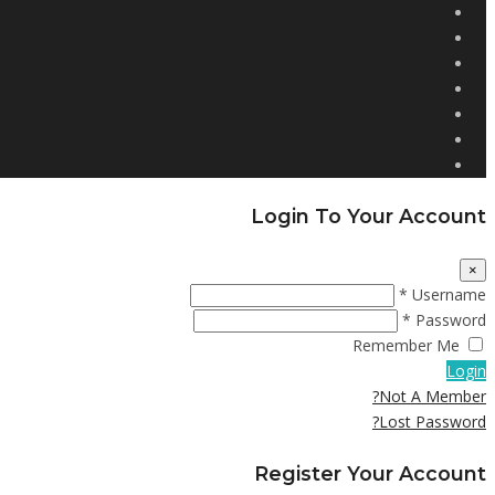
Login To Your Account
×
Username *
Password *
Remember Me
Login
Not A Member?
Lost Password?
Register Your Account